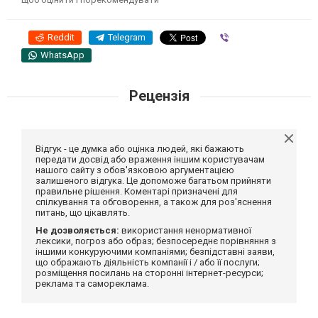
Reddit
Telegram
Viber
WhatsApp
Рецензія
Відгук - це думка або оцінка людей, які бажають
передати досвід або враження іншим користувачам
нашого сайту з обов'язковою аргументацією
залишеного відгука. Це допоможе багатьом прийняти
правильне рішення. Коментарі призначені для
спілкування та обговорення, а також для роз'яснення
питань, що цікавлять.
Не дозволяється:
використання ненормативної
лексики, погроз або образ; безпосереднє порівняння з
іншими конкуруючими компаніями; безпідставні заяви,
що ображають діяльність компанії і / або її послуги;
розміщення посилань на сторонні інтернет-ресурси;
реклама та самореклама.