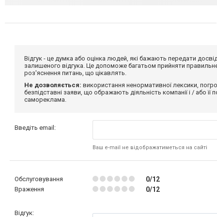
Відгук - це думка або оцінка людей, які бажають передати дос
залишеного відгука. Це допоможе багатьом прийняти правильне 
роз'яснення питань, що цікавлять.
Не дозволяється:
використання ненормативної лексики, погро
безпідставні заяви, що ображають діяльність компанії і / або її
самореклама.
Введіть email:
Ваш e-mail не відображатиметься на сайті
Обслуговування
0/12
Враження
0/12
Відгук: