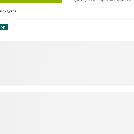
омендував
App