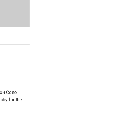
еон Соло
hy for the