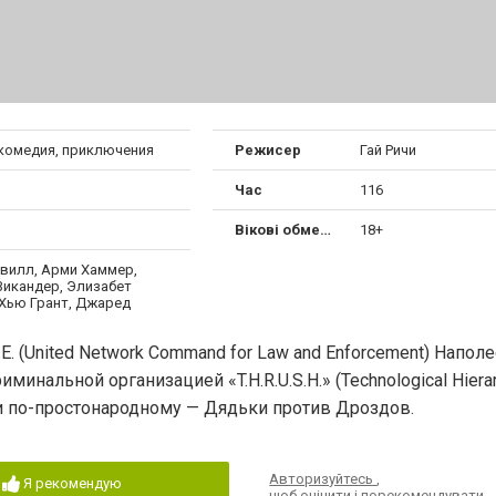
 комедия, приключения
Режисер
Гай Ричи
Час
116
Вікові обмеження
18+
авилл, Арми Хаммер,
Викандер, Элизабет
 Хью Грант, Джаред
. (United Network Command for Law and Enforcement) Напол
инальной организацией «T.H.R.U.S.H.» (Technological Hierarc
 или по-простонародному — Дядьки против Дроздов.
Авторизуйтесь
,
Я рекомендую
щоб оцінити і порекомендувати