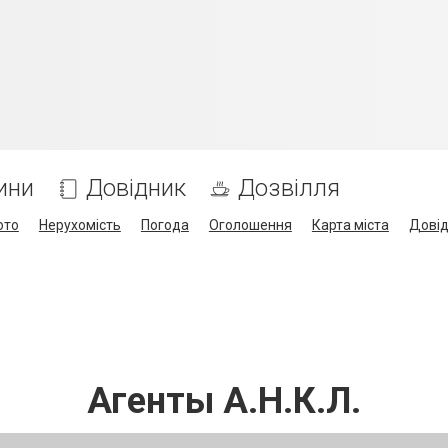
ини
Довідник
Дозвілля
ото
Нерухомість
Погода
Оголошення
Карта міста
Дові
Агенты А.Н.К.Л.