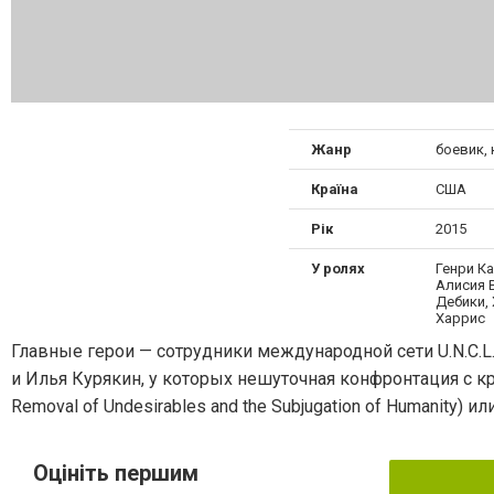
Жанр
боевик,
Країна
США
Рік
2015
У ролях
Генри К
Алисия 
Дебики,
Харрис
Главные герои — сотрудники международной сети U.N.C.L.E
и Илья Курякин, у которых нешуточная конфронтация с крим
Removal of Undesirables and the Subjugation of Humanity)
Оцініть першим