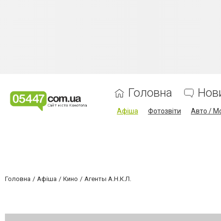
Головна
Нов
Афіша
Фотозвіти
Авто / М
Головна
Афіша
Кино
Агенты А.Н.К.Л.