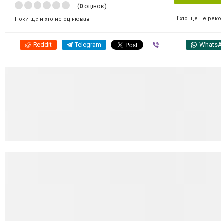
(
0
оцінок)
Ніхто ще не рек
Поки ще ніхто не оцінював
Reddit
Telegram
Viber
Whats