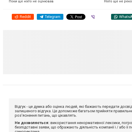
Ніхто ще не рек
Поки ще ніхто не оцінював
Reddit
Telegram
Viber
Whats
Відгук - це думка або оцінка людей, які бажають передати дос
залишеного відгука. Це допоможе багатьом прийняти правильне 
роз'яснення питань, що цікавлять.
Не дозволяється:
використання ненормативної лексики, погро
безпідставні заяви, що ображають діяльність компанії і / або її
самореклама.