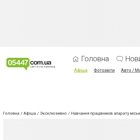
Головна
Нов
Афіша
Фотозвіти
Авто / М
Головна
Афіша
Эксклюзивно
Навчання працівників апарату міськ