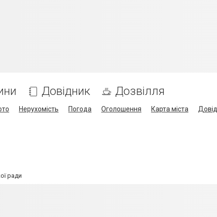
ини
Довідник
Дозвілля
ото
Нерухомість
Погода
Оголошення
Карта міста
Дові
ої ради