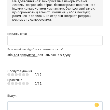
Не дозволяється:
використання ненормативної
лексики, погроз або образ; безпосереднє порівняння з
іншими конкуруючими компаніями; безпідставні заяви,
що ображають діяльність компанії і / або її послуги;
розміщення посилань на сторонні інтернет-ресурси;
реклама та самореклама.
Введіть email:
Ваш e-mail не відображатиметься на сайті
або
Авторизуйтесь
для написання відгуку
Обслуговування
0/12
Враження
0/12
Відгук: