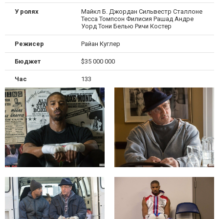
У ролях
Майкл Б. Джордан Сильвестр Сталлоне
Тесса Томпсон Филисия Рашад Андре
Уорд Тони Белью Ричи Костер
Режисер
Райан Куглер
Бюджет
$35 000 000
Час
133