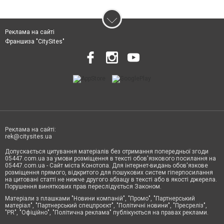
Реклама на сайті
Франшиза "CitySites"
Реклама на сайті:
rek@citysites.ua
Допускається цитування матеріалів без отримання попередньої згоди
05447.com.ua за умови розміщення в тексті обов'язкового посилання на
05447.com.ua - Сайт міста Конотопа. Для інтернет-видань обов'язкове
розміщення прямого, відкритого для пошукових систем гіперпосилання
на цитовані статті не нижче другого абзацу в тексті або в якості джерела.
Порушення виняткових прав переслідується Законом.
Матеріали з плашками "Новини компаній", "Промо", "Партнерський
матеріал", "Партнерський спецпроєкт", "Політичні новини", "Пресреліз",
"PR", "Офіційно", "Політична реклама" публікуються на правах реклами.