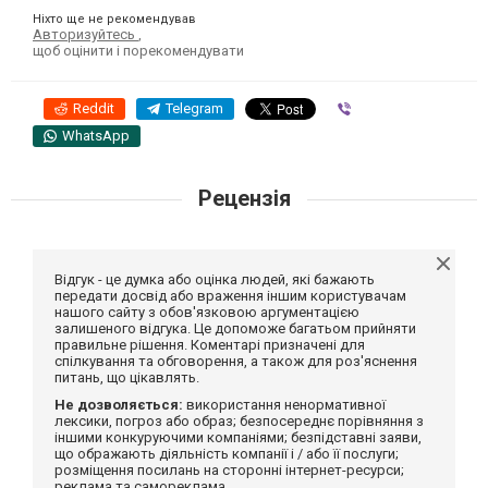
Ніхто ще не рекомендував
Авторизуйтесь
,
щоб оцінити і порекомендувати
Reddit
Telegram
Viber
WhatsApp
Рецензія
Відгук - це думка або оцінка людей, які бажають
передати досвід або враження іншим користувачам
нашого сайту з обов'язковою аргументацією
залишеного відгука. Це допоможе багатьом прийняти
правильне рішення. Коментарі призначені для
спілкування та обговорення, а також для роз'яснення
питань, що цікавлять.
Не дозволяється:
використання ненормативної
лексики, погроз або образ; безпосереднє порівняння з
іншими конкуруючими компаніями; безпідставні заяви,
що ображають діяльність компанії і / або її послуги;
розміщення посилань на сторонні інтернет-ресурси;
реклама та самореклама.